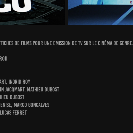
ffiches de films pour une emission de tv sur le cinéma de genre
PROD
RT, INGRId ROY
ANN JACQMART, MATHIEU DUBOST
thieu dubost
DENISE, marco goncalves
 lucas ferret