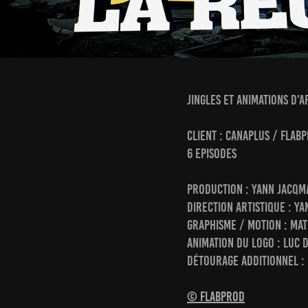
jingles et animations d'a
CLIENT : CANAPLUS / FLAB
6 EPISODES
Production : YANN JACQMA
direction artistique : Y
grAphisme / MOTION : ma
animation du logo : LUC 
détourage additionnel :
© Flabprod